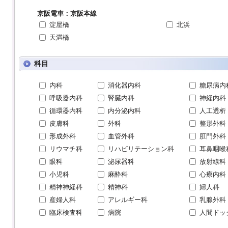
京阪電車：京阪本線
淀屋橋
北浜
天満橋
科目
内科
消化器内科
糖尿病内
呼吸器内科
腎臓内科
神経内科
循環器内科
内分泌内科
人工透析
皮膚科
外科
整形外科
形成外科
血管外科
肛門外科
リウマチ科
リハビリテーション科
耳鼻咽喉
眼科
泌尿器科
放射線科
小児科
麻酔科
心療内科
精神神経科
精神科
婦人科
産婦人科
アレルギー科
乳腺外科
臨床検査科
病院
人間ドッ