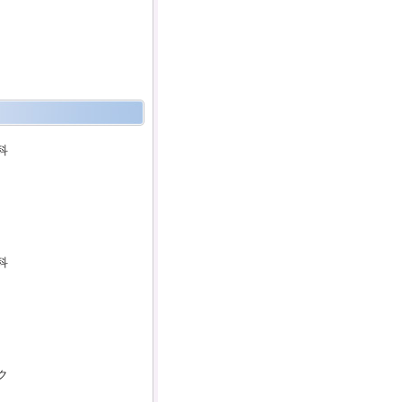
科
科
ク