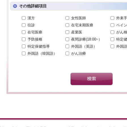
その他詳細項目
漢方
女性医師
外来
往診
在宅末期医療
ペイ
在宅医療
産業医
がん
予防接種
夜間診療(18:00~）
特定
特定保健指導
外国語（英語）
外国
外国語（韓国語）
がん治療