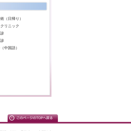
手術（日帰り）
ンクリニック
検診
健診
語（中国語）