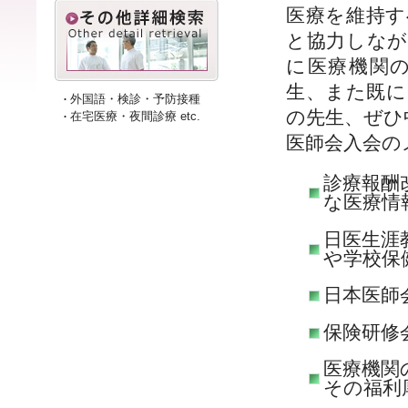
医療を維持す
と協力しなが
に医療機関
生、また既に
外国語・検診・予防接種
の先生、ぜひ
在宅医療・夜間診療 etc.
医師会入会の
診療報酬
な医療情
日医生涯
や学校保
日本医師
保険研修
医療機関
その福利