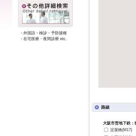
外国語・検診・予防接種
在宅医療・夜間診療 etc.
路線
大阪市営地下鉄：
淀屋橋(M17)