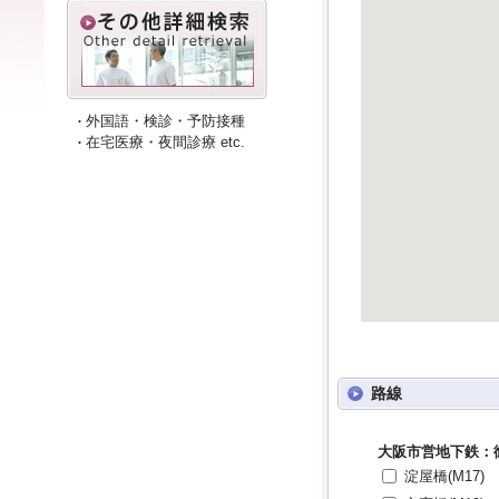
外国語・検診・予防接種
在宅医療・夜間診療 etc.
路線
大阪市営地下鉄：
淀屋橋(M17)