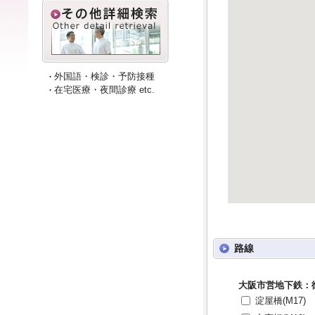
外国語・検診・予防接種
在宅医療・夜間診療 etc.
路線
大阪市営地下鉄：
淀屋橋(M17)