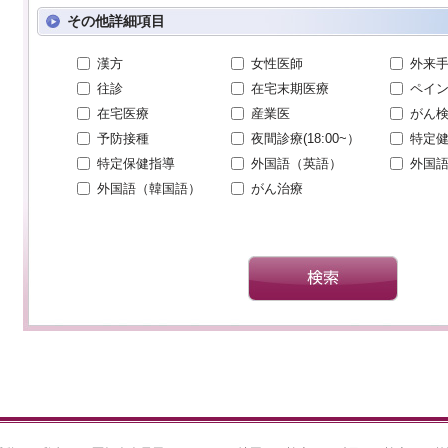
その他詳細項目
漢方
女性医師
外来
往診
在宅末期医療
ペイ
在宅医療
産業医
がん
予防接種
夜間診療(18:00~）
特定
特定保健指導
外国語（英語）
外国
外国語（韓国語）
がん治療