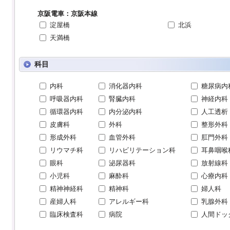
京阪電車：京阪本線
淀屋橋
北浜
天満橋
科目
内科
消化器内科
糖尿病内
呼吸器内科
腎臓内科
神経内科
循環器内科
内分泌内科
人工透析
皮膚科
外科
整形外科
形成外科
血管外科
肛門外科
リウマチ科
リハビリテーション科
耳鼻咽喉
眼科
泌尿器科
放射線科
小児科
麻酔科
心療内科
精神神経科
精神科
婦人科
産婦人科
アレルギー科
乳腺外科
臨床検査科
病院
人間ドッ