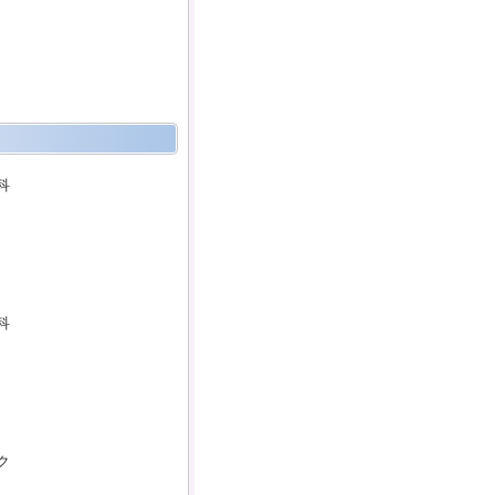
科
科
ク