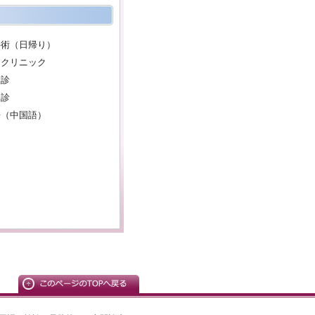
手術（日帰り）
ンクリニック
検診
健診
語（中国語）