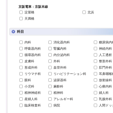
京阪電車：京阪本線
淀屋橋
北浜
天満橋
科目
内科
消化器内科
糖尿病内
呼吸器内科
腎臓内科
神経内科
循環器内科
内分泌内科
人工透析
皮膚科
外科
整形外科
形成外科
血管外科
肛門外科
リウマチ科
リハビリテーション科
耳鼻咽喉
眼科
泌尿器科
放射線科
小児科
麻酔科
心療内科
精神神経科
精神科
婦人科
産婦人科
アレルギー科
乳腺外科
臨床検査科
病院
人間ドッ