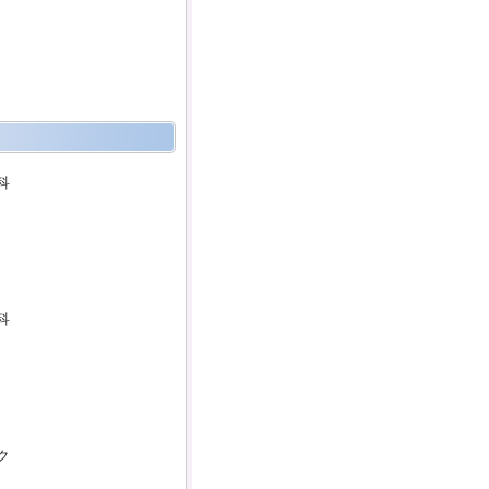
科
科
ク