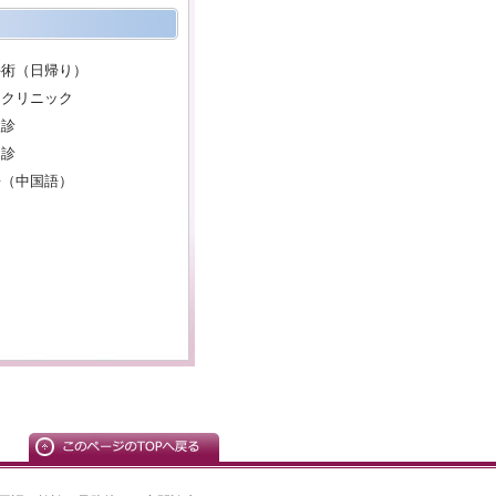
手術（日帰り）
ンクリニック
検診
健診
語（中国語）