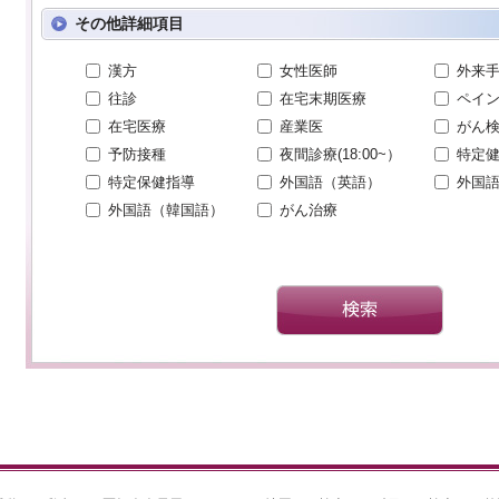
その他詳細項目
漢方
女性医師
外来
往診
在宅末期医療
ペイ
在宅医療
産業医
がん
予防接種
夜間診療(18:00~）
特定
特定保健指導
外国語（英語）
外国
外国語（韓国語）
がん治療